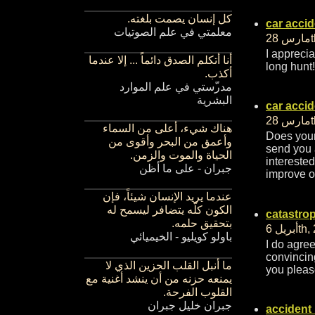
كل إنسان يصمت بلغته.
car accid
معلمتي في علم الصوتيات
I apprecia
أنا أتكلم الصدق دائماً ... إلا عندما
long hunt
أكذب.
مدر
ستي في علم الموارد
البشرية
car accid
هناك شيء، أعلى من السماء
Does your 
وأعمق من البحر وأقوى من
send you 
الحياة والموت والزمن.
interested
جبران - على ما أظن
improve o
عندما يريد الإنسان شيئاً، فإن
الكون كلّه يتضافر ليسمح له
catastrop
بتحقيق حلمه.
باولو كويليو - الخيميائي
I do agree
convincing
ما أنبل القلب الحزين الذي لا
you pleas
يمنعه حزنه من أن ينشد أغنية مع
القلوب الفرحة.
جبران خليل جبران
accident