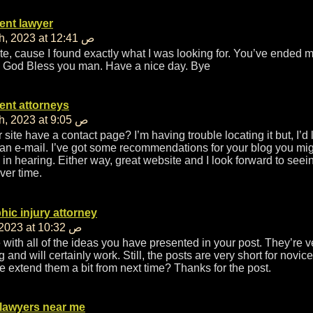
ent lawyer
مارس 28th, 2023 at 12:41 ص
te, cause I found exactly what I was looking for. You’ve ended m
! God Bless you man. Have a nice day. Bye
ent attorneys
مارس 28th, 2023 at 9:05 ص
site have a contact page? I’m having trouble locating it but, I’d l
an e-mail. I’ve got some recommendations for your blog you mi
 in hearing. Either way, great website and I look forward to seein
ver time.
hic injury attorney
أبريل 6th, 2023 at 10:32 ص
 with all of the ideas you have presented in your post. They’re v
 and will certainly work. Still, the posts are very short for novic
e extend them a bit from next time? Thanks for the post.
 lawyers near me