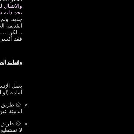
والانتقال
بحد ذاته 
جديد. ولم 
القديمة ال
.. لكن …..
فقد أكسى ا
وقفات إلح
يصل الإنس
أمامه (لو 
۞ طريق ال
الدنيئة عين
۞ طريق الإ
لا تستطيع