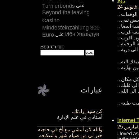
رولا
على
Turnierbonus
Beyond the leaving
الوقفات ..
Casino
يض نقي ..
ه ابيضا ..
Mindesteinzahlung 300
بعه قرب ..
Ибн Хальдун
على
Euro
ون اقرب ..
الرحمة ..
Search for:
الى دربه ..
قك اليه ..
ن نهايته ..
كل مكان ..
لى قلبك ..
عبارات
لى الله ..
ت طيبة ..
كن سيد إرادتك
.
أستاذي في علم الإدارة
Internet 
والله لأن أمشي مع أخ في حاجته
I loved as
خير لي من صيام شهر واعتكافه