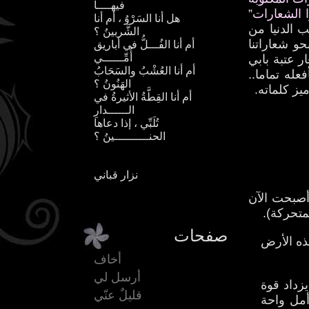
فيهــــا
 الشعارات”
هل أنا السَرْوُ ، أم أنا
 الدنيا من
الشَّربينُ ؟
حو شعاراتنا
أم أنا الفُـــلُّ في أباريق
أُمِّــــــي
ر عتبة بابي
أم أنا العُشْبُ والسَحَابُ
عله تماما..
الهَنُونُ ؟
ز كلماته.
أم أنا القِطَّةُ الأثيرةُ في
الــــــدارِ
تُلَبِّي ، إذا دعاها
الحنــــــــــينُ ؟
نزار قباني
أصبحت الآن
متحركة).
صفحات
ذه الأرض
أخاف
أرسل لي
زداد قوة
قليلٌ عنّي
مل واحة