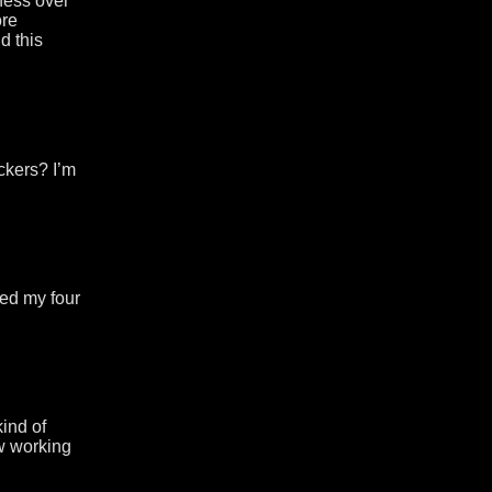
ness over
ore
d this
ckers? I’m
ded my four
kind of
ow working