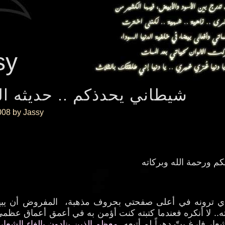
sy
شيطاني يحدذكم .. حديثه ال
يوليو 008 by Jassy
كم ورحمة الله وبركاته
ذي ترونه في أعلى صفحتي بحروف مذهبة، المفروض أن يبين
.. لا أنكره فعندما كتبته كنت أؤمن به في أعمق أعماق عظمي
عار فارغ بتّ دهراً لم أتبعه.
معظم الذين ينادون بإلغاء الشعار