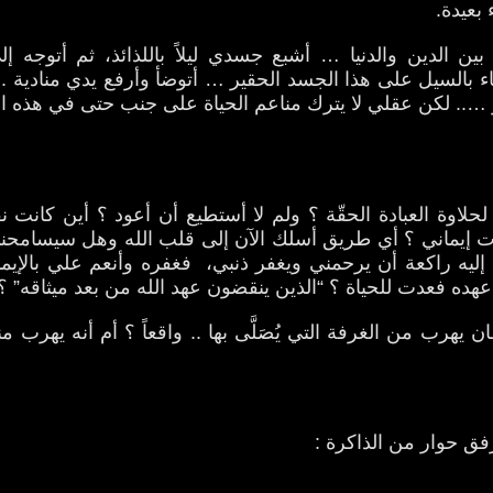
بعيدة.
ن الدين والدنيا … أشبع جسدي ليلاً باللذائذ، ثم أتوجه إل
ء بالسيل على هذا الجسد الحقير … أتوضأ وأرفع يدي منادية .. 
بر ….. لكن عقلي لا يترك مناعم الحياة على جنب حتى في هذه 
حلاوة العبادة الحقّة ؟ ولم لا أستطيع أن أعود ؟ أين كانت 
 إيماني ؟ أي طريق أسلك الآن إلى قلب الله وهل سيسامحني
ليه راكعة أن يرحمني ويغفر ذنبي، فغفره وأنعم علي بالإيمان
ده فعدت للحياة ؟ “الذين ينقضون عهد الله من بعد ميثاقه” ؟
 يهرب من الغرفة التي يُصَلَّى بها .. واقعاً ؟ أم أنه يهرب منه
ق حوار من الذاكرة :