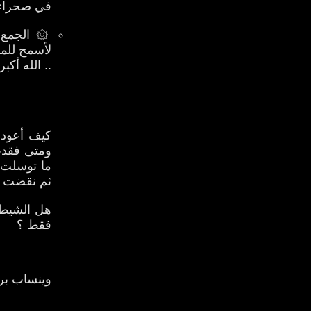
في صحراء 
۞ الجمع بي
لأسمح للما
.. الله أك
كيف أعود ل
ومتى فقدت
ما توسلت إ
ثم نقضت عه
هل الشيطان
فقط ؟
وينساب برف