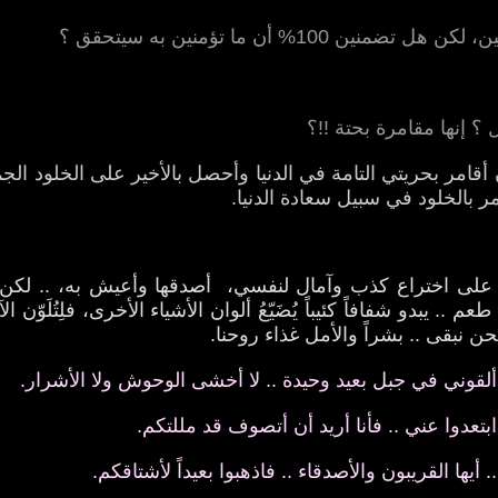
هل تضمنين 100% أن ما تؤمنين به سيتحقق ؟
ل ؟ إنها مقامرة بحتة !!؟
ن أقامر بحريتي التامة في الدنيا وأحصل بالأخير على الخلود الج
ر بالخلود في سبيل سعادة الدنيا.
 على اختراع كذب وآمال لنفسي، أصدقها وأعيش به، .. لكن 
م .. يبدو شفافاً كئيباً يُضَيّعُ ألوان الأشياء الأخرى، فلِتُلَوّن ا
ن نبقى .. بشراً والأمل غذاء روحنا.
 ألقوني في جبل بعيد وحيدة .. لا أخشى الوحوش ولا الأشرار.
ابتعدوا عني .. فأنا أريد أن أتصوف قد مللتكم.
.. أيها القريبون والأصدقاء .. فاذهبوا بعيداً لأشتاقكم.