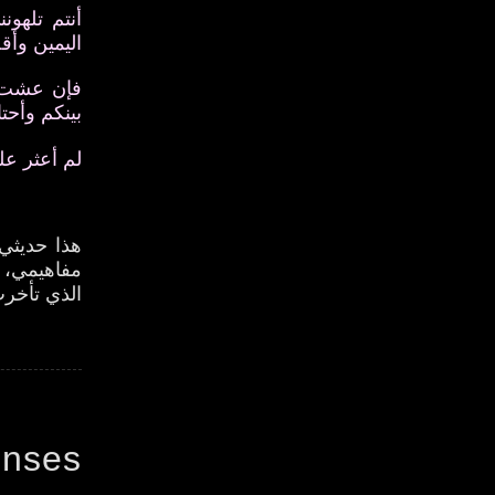
أنتم تلهو
اليمين وأق
فإن عشت ب
بينكم وأحت
لم أعثر ع
هذا حديثي 
مفاهيمي، ق
الذي تأخرت
onses