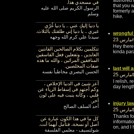
authored 
في مسجدي هذا
.
that you 
الرسول الكريم صلى الله عليه
formerly a
وسلم
hike.
يا دنيا إليكِ عني .. يا دنيا غُرّي
غيري .. يا دنيا إني طلقتك بالثلاث.
wrongful
سيدنا علي كرم الله وجهه
Hey there
تتكلمين بكلام الصالحين القانتين
kinda par
العابدين ، وتفعلين فعل الفاسقين
المنافقين المرائين ، والله ما هذه
صفات المخلصين.
last will
الحسن البصري مخاطباً نفسه
I relish, 
أعز شيئ في الدنيا الإخلاص ،
day lengt
وكم أجتهد في إسقاط الرياء عن
قلبي ، وكأنه ينبت فيه على لون
آخر.
injury la
أحد السلف الصالح
Thanks for
كل ما في هذا الكون عبارة عن
informatio
أصل أو نسخة، فتأمل أيهما أنت.
on, and I 
شولتسيف - معلمي الفلسفة