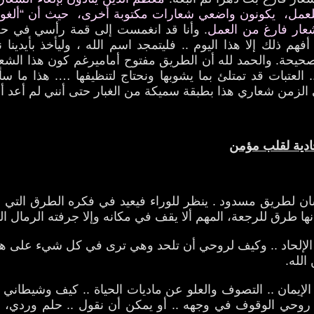
 للعمل، يكونون واضعي شعارات مكتوبة أخرى، حيث أن “ألغوا
شعار فارغ من العمل
. وأنا قد انغمست إلى قمة رأسي في حب
أفهم ذلك إلا هذا اليوم .. فليتمجد اسم الله ، وليأخذ بأيدينا ن
صحيحة. والحمد لله أن الطريق مفتوح أماميرغم كون هذا الشعا
 العتبات قد تمتلئ بما يشوبها ونحتاج لتنظيفها …. هذا ما سأف
لزمن شعاري هذا بطبقة سميكة من الغبار حتى أنني لم أعد أمي
ادية لقلب مؤمن
ان لطريق مسدود . ينظر للوراء فيعيد في فكره الطرق التي 
أنها طرق للرجعة، المهم ألا يقف في مكانه وإلا جرفته الرمال ال
إلحاد .. وكيف لروحي أن تلحد وهي ترى في كل شيء على ه
 الله.
يمان .. التصوف والعلو عن ماديات الحياة .. كيف وشيطاني ي
 روحي الوقوف في وجهه .. أو يمكن أن نقول .. حلم وردي
،
أ