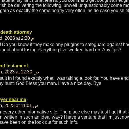
material stylish. nonetheless, you command get bought an edgi
wish be delivering the following. unwell unquestionably come m
gain as exactly the same nearly very often inside case you shiel
 death attorney
مارس 23rd, 2023 at 2:20 م
! Do you know if they make any plugins to safeguard against ha
anoid about losing everything I’ve worked hard on. Any tips?
 and testament
مارس 25th, 2023 at 12:30 ص
result in I found exactly what I was taking a look for. You have en
hy hunt! God Bless you man. Have a nice day. Bye
wyer near me
مارس 25th, 2023 at 11:01 ص
 every other informative site. The place else may just I get that 
n written in such an ideal way? I have a venture that I’m just n
have been on the look out for such info.