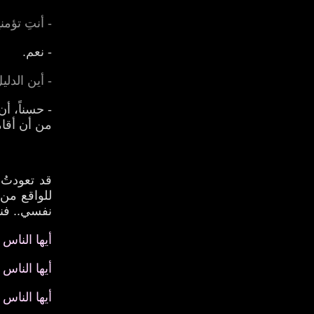
- أنتِ تؤمنين، لكن 
- نعم.
- أين الدلي
- حسناً، أ
من أن أقام
قد تعودتُ
للواقع من طع
نفسي.. فنح
أيها الناس
أيها الناس 
أيها الناس 