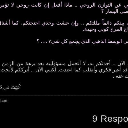
نني عن التوازن الروحي .. ماذا أفعل إن كانت روحي لا تؤمن
صى اليسار ؟
ينكم دائماً مللتكم .. وإن عشت وحدي احتجتكم. كما أشتاق
اج المرح كوني وحيدة.
لى الوسط الذهبي الذي يجمع كل شيء …. ؟
الآن .. أحدثكم به، لا أتحمل مسؤوليته بعد برهة من الزمن 
د أغير فكري وأتقلب كما اعتدت. لكنني الآن .. أترككم لأبحث 
 عنه .
كُتِبَتْ في 6 مارس 2006
slam
9 Resp