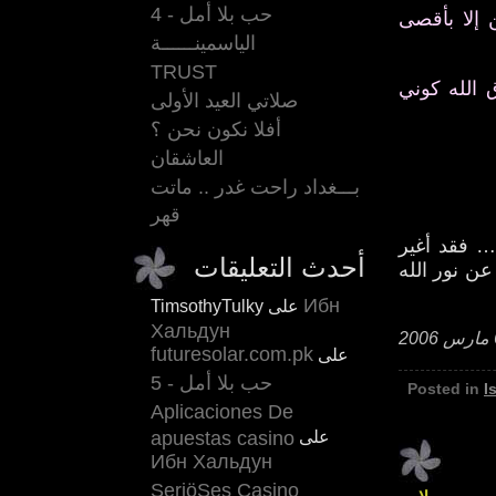
حب بلا أمل - 4
 إلا بأقصى
الياسمينــــــة
TRUST
 الله كوني
صلاتي العيد الأولى
أفلا نكون نحن ؟
العاشقان
بـــغداد راحت غدر .. ماتت
قهر
… فقد أغير
أحدث التعليقات
عن نور الله
Ибн
TimsothyTulky على
Хальдун
futuresolar.com.pk
على
حب بلا أمل - 5
Posted in
I
Aplicaciones De
على
apuestas casino
Ибн Хальдун
SeriöSes Casino