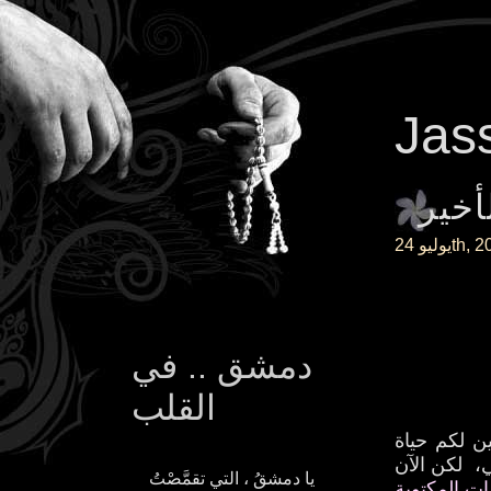
Jas
أخير
24th, 2
دمشق .. في
القلب
 لكم حياة
، لكن الآن
يا دمشقُ ، التي تقمَّصْتُ
ات المكتوبة