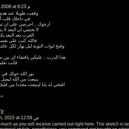
يوليو 24th, 2008 at 8:23 م
وقفت طويلا عند هذه 
في داخلك قلب أب
ارجوك .. احرصي على ان تبقي
لا تخشي ان البعد لا يت
القرب بعد البعد يك
فالله كتب على نفسه 
وفتح ابواب التوبة ليل نهار لكل عائد 
هذا الدرب .. عليكي باقتفاء اثر من سب
فأنت تعلمي
نور الله حولك في 
ينبعث من الله ليصل ا
افتحي له بابا لينبعث مجددا من قلبك ا
دم
TV
مارس 25th, 2015 at 12:59 ص
 much as you will receive carried out right here. The sketch is tas