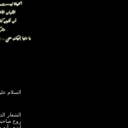
السلام علي
الشعار ال
روح صاحبته
أشعر أنه ش