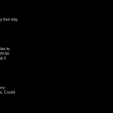
y four day
ike to
ght be
g it
ery
es. Could